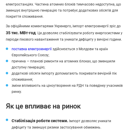
електростанціях. Частина атомних блоків тимчасово недоступна, що
зменшує внутрішню генерацію та потребує додаткових обсягів для
покриття споживання.
За офіційними коментарями Укренерго, імпорт електроенергії зріс до
35 тис. МВт·год
. Це дозволяє стабілізувати роботу енергосистеми у
періоди пікового навантаження та уникати дефіциту у вечірні години.
поставка електроенергії
здійснюється з Молдови та країн
Європейського Союзу;
причина — планові ремонти на атомних блоках, що зменшили
доступну генерацію;
додаткові обсяги імпорту допомагають покривати вечірній пік
споживання;
зміни впливають на ціноутворення на РДН та поведінку учасників
ринку.
Як це впливає на ринок
Стабілізація роботи системи.
Імпорт дозволяє уникати
дефіциту та зменшує ризики застосування обмежень.