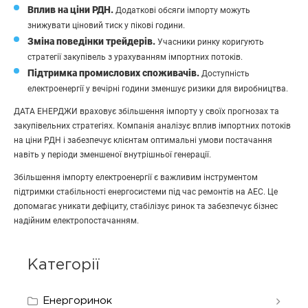
Вплив на ціни РДН.
Додаткові обсяги імпорту можуть
знижувати ціновий тиск у пікові години.
Зміна поведінки трейдерів.
Учасники ринку коригують
стратегії закупівель з урахуванням імпортних потоків.
Підтримка промислових споживачів.
Доступність
електроенергії у вечірні години зменшує ризики для виробництва.
ДАТА ЕНЕРДЖИ враховує збільшення імпорту у своїх прогнозах та
закупівельних стратегіях. Компанія аналізує вплив імпортних потоків
на ціни РДН і забезпечує клієнтам оптимальні умови постачання
навіть у періоди зменшеної внутрішньої генерації.
Збільшення імпорту електроенергії є важливим інструментом
підтримки стабільності енергосистеми під час ремонтів на АЕС. Це
допомагає уникати дефіциту, стабілізує ринок та забезпечує бізнес
надійним електропостачанням.
Категорії
Енергоринок