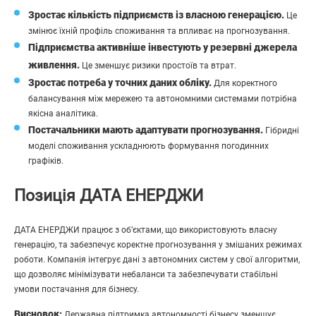
Зростає кількість підприємств із власною генерацією.
Це
змінює їхній профіль споживання та впливає на прогнозування.
Підприємства активніше інвестують у резервні джерела
живлення.
Це зменшує ризики простоїв та втрат.
Зростає потреба у точних даних обліку.
Для коректного
балансування між мережею та автономними системами потрібна
якісна аналітика.
Постачальники мають адаптувати прогнозування.
Гібридні
моделі споживання ускладнюють формування погодинних
графіків.
Позиція ДАТА ЕНЕРДЖИ
ДАТА ЕНЕРДЖИ працює з об’єктами, що використовують власну
генерацію, та забезпечує коректне прогнозування у змішаних режимах
роботи. Компанія інтегрує дані з автономних систем у свої алгоритми,
що дозволяє мінімізувати небаланси та забезпечувати стабільні
умови постачання для бізнесу.
Висновок:
Державна підтримка автономності бізнесу зменшує