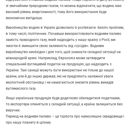
зі звичайним природним газом, то можна відзначити, що водень має
високий рівень енергоємності, тому його використання буде
економічно вигідніше.
Виробництво водню в Україні дозволило б роз’вязати безліч проблем,
в тому числі, політичних. Почавши використовувати водневе паливо
замість природного газу, який надходить у нашу країну з Росії, ми
змогли б зменшити свою залежність від «сусідів». Водневе
виробництво необхідно і для того, щоб уникнути складної ситуації на
міжнародній арені. Наприклад, Євросоюз може затвердити
спеціальний вуглецевий податок на продукцію, що надходить з
України. Такі санкції можуть бути використані не тільки до нашої
країни, але й до інших держав, які не приділяють належної уваги
екологічній обстановці і не намагаються знизити рівень викидів
вуглекислого газу.
Якщо українська продукція буде додатково обкладатися податками,
то експортери опиняться у складній ситуації, а країна залишиться без
виручки.
Перехід на водневе паливо – це турбота про навколишнє середовище і
про нашу планету в цілому.