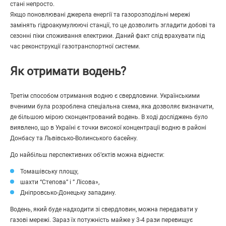
стані непросто.
Якщо поновлювані джерела енергії та газорозподільні мережі
замінять гідроакумулюючі станції, то це дозволить згладити добові та
сезонні піки споживання електрики. Даний факт слід врахувати під
час реконструкції газотранспортної системи.
Як отримати водень?
Третім способом отримання водню є свердловини. Українськими
вченими була розроблена спеціальна схема, яка дозволяє визначити,
де більшою мірою сконцентрований водень. В ході досліджень було
виявлено, що в Україні є точки високої концентрації водню в районі
Донбасу та Львівсько-Волинського басейну.
До найбільш перспективних об’єктів можна віднести:
Томашівську площу,
шахти “Степова” і ” Лісова»,
Дніпровсько-Донецьку западину.
Водень, який буде надходити зі свердловин, можна передавати у
газові мережі. Зараз їх потужність майже у 3-4 рази перевищує