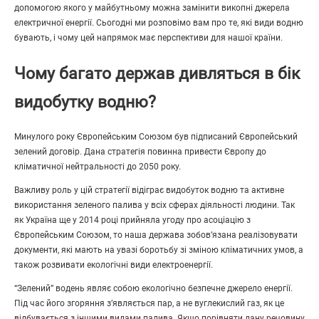
допомогою якого у майбутньому можна замінити викопні джерела
електричної енергії. Сьогодні ми розповімо вам про те, які види водню
бувають, і чому цей напрямок має перспективи для нашої країни.
Чому багато держав дивляться в бік
видобутку водню?
Минулого року Європейським Союзом був підписаний Європейський
зелений договір. Дана стратегія повинна привести Європу до
кліматичної нейтральності до 2050 року.
Важливу роль у цій стратегії відіграє видобуток водню та активне
використання зеленого палива у всіх сферах діяльності людини. Так
як Україна ще у 2014 році прийняла угоду про асоціацію з
Європейським Союзом, то наша держава зобов’язана реалізовувати
документи, які мають на увазі боротьбу зі зміною кліматичних умов, а
також розвивати екологічні види електроенергії.
“Зелений” водень являє собою екологічно безпечне джерело енергії.
Під час його згоряння з’являється пар, а не вуглекислий газ, як це
відбувається з іншими видами палива. Якщо порівняти дану речовину