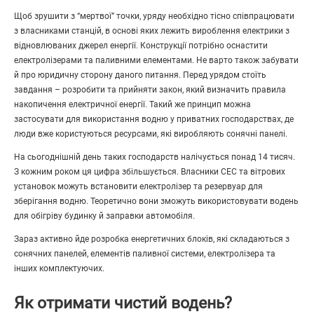
Щоб зрушити з “мертвої” точки, уряду необхідно тісно співпрацювати
з власниками станцій, в основі яких лежить вироблення електрики з
відновлюваних джерел енергії. Конструкції потрібно оснастити
електролізерами та паливними елементами. Не варто також забувати
й про юридичну сторону даного питання. Перед урядом стоїть
завдання – розробити та прийняти закон, який визначить правила
накопичення електричної енергії. Такий же принцип можна
застосувати для використання водню у приватних господарствах, де
люди вже користуються ресурсами, які виробляють сонячні панелі.
На сьогоднішній день таких господарств налічується понад 14 тисяч.
З кожним роком ця цифра збільшується. Власники СЕС та вітрових
установок можуть встановити електролізер та резервуар для
зберігання водню. Теоретично вони зможуть використовувати водень
для обігріву будинку й заправки автомобіля.
Зараз активно йде розробка енергетичних блоків, які складаються з
сонячних панелей, елементів паливної системи, електролізера та
інших комплектуючих.
Як отримати чистий водень?