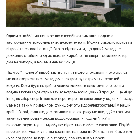
Одним з найбільш поширених способів отримання водню є
застосування поновлюваних джерел енергії. Можна використовувати
вітрові та сонячні станції. Варто відзначити, що даний метод не
дозволяє стабільно здійснювати вироблення енергії, оскільки вітер
дме не завжди, а ночами немає Сонця.
Під час “пікового” виробництва та низького споживання електрики
можна скористатися методом електролізу і отримати “зелений”
водень. Коли буде потрібно велика кількість електричної енергії з
водню можна буде отримати електроенергію. Даний процес – це ніщо
інше, як збор енергії шляхом перетворення електрики у водень і назад.
Саме за таким принципом функціонують гідроелектростанції у нашій
країні. Вночі, коли люди споживають електрику менше, здійснюється
закачування води у верхні водосховища. У години “піку” її
використовують для видобутку відсутнього обсягу електрики. Подібні
проекти тестували у нашій країні ще на прикінці 20 століття. Саме тоді
була побудована перша вітроводнева станція у Європі.