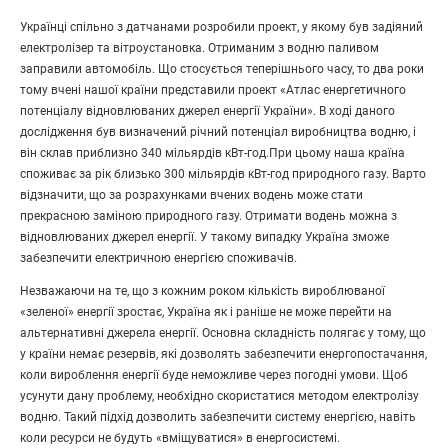
Українці спільно з датчанами розробили проект, у якому був задіяний
електролізер та вітроустановка. Отриманим з водню паливом
заправили автомобіль. Що стосується теперішнього часу, то два роки
тому вчені нашої країни представили проект «Атлас енергетичного
потенціалу відновлюваних джерел енергії України». В ході даного
дослідження був визначений річний потенціал виробництва водню, і
він склав приблизно 340 мільярдів кВт-год.При цьому наша країна
споживає за рік близько 300 мільярдів кВт-год природного газу. Варто
відзначити, що за розрахунками вчених водень може стати
прекрасною заміною природного газу. Отримати водень можна з
відновлюваних джерел енергії. У такому випадку Україна зможе
забезпечити електричною енергією споживачів.
Незважаючи на те, що з кожним роком кількість вироблюваної
«зеленої» енергії зростає, Україна як і раніше не може перейти на
альтернативні джерела енергії. Основна складність полягає у тому, що
у країни немає резервів, які дозволять забезпечити енергопостачання,
коли вироблення енергії буде неможливе через погодні умови. Щоб
усунути дану проблему, необхідно скористатися методом електролізу
водню. Такий підхід дозволить забезпечити систему енергією, навіть
коли ресурси не будуть «вміщуватися» в енергосистемі.