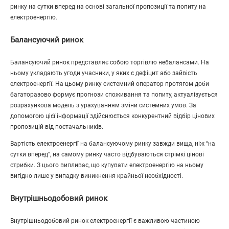
ринку на сутки вперед на основі загальної пропозиції та попиту на
електроенергію.
Балансуючий ринок
Балансуючий ринок представляє собою торгівлю небалансами. На
ньому укладають угоди учасники, у яких є дефіцит або зайвість
електроенергії. На цьому ринку системний оператор протягом доби
багаторазово формує прогнози споживання та попиту, актуалізується
розрахункова модель з урахуванням зміни системних умов. За
допомогою цієї інформації здійснюється конкурентний відбір цінових
пропозицій від постачальників.
Вартість електроенергії на балансуючому ринку завжди вища, ніж “на
сутки вперед”, на самому ринку часто відбуваються стрімкі цінові
стрибки. З цього випливає, що купувати електроенергію на ньому
вигідно лише у випадку виникнення крайньої необхідності.
Внутрішньодобовий ринок
Внутрішньодобовий ринок електроенергії є важливою частиною