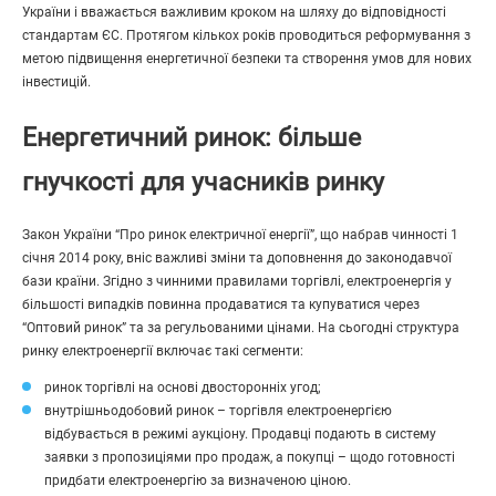
України і вважається важливим кроком на шляху до відповідності
стандартам ЄС. Протягом кількох років проводиться реформування з
метою підвищення енергетичної безпеки та створення умов для нових
інвестицій.
Енергетичний ринок: більше
гнучкості для учасників ринку
Закон України “Про ринок електричної енергії”, що набрав чинності 1
січня 2014 року, вніс важливі зміни та доповнення до законодавчої
бази країни. Згідно з чинними правилами торгівлі, електроенергія у
більшості випадків повинна продаватися та купуватися через
“Оптовий ринок” та за регульованими цінами. На сьогодні структура
ринку електроенергії включає такі сегменти:
ринок торгівлі на основі двосторонніх угод;
внутрішньодобовий ринок – торгівля електроенергією
відбувається в режимі аукціону. Продавці подають в систему
заявки з пропозиціями про продаж, а покупці – щодо готовності
придбати електроенергію за визначеною ціною.