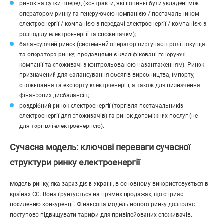
ринок на сутки вперед (контракти, які повинні бути укладені між
оператором ринку та генеруючою компанією / постачальником
електроенергії / компанією з передачі електроенергії / компанією з
розподілу електроенергії та споживачем);
балансуючий ринок (системний оператор виступає в ролі покупця
та оператора ринку; продавцями є кваліфіковані генеруючі
компанії та споживачі з контрольованою навантаженням). Ринок
призначений для балансування обсягів виробництва, імпорту,
споживання та експорту електроенергії, а також для визначення
фінансових дисбалансів;
роздрібний ринок електроенергії (торгівля постачальників
електроенергії для споживачів) та ринок допоміжних послуг (не
для торгівлі електроенергією).
Сучасна модель: ключові переваги сучасної
структури ринку електроенергії
Модель ринку, яка зараз діє в Україні, в основному використовується в
країнах ЄС. Вона ґрунтується на прямих продажах, що сприяє
посиленню конкуренції. Фінансова модель нового ринку дозволяє
поступово підвищувати тарифи для привілейованих споживачів.