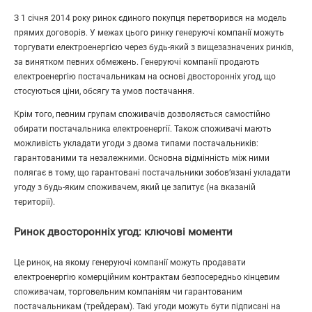
З 1 січня 2014 року ринок єдиного покупця перетворився на модель
прямих договорів. У межах цього ринку генеруючі компанії можуть
торгувати електроенергією через будь-який з вищезазначених ринків,
за винятком певних обмежень. Генеруючі компанії продають
електроенергію постачальникам на основі двосторонніх угод, що
стосуються ціни, обсягу та умов постачання.
Крім того, певним групам споживачів дозволяється самостійно
обирати постачальника електроенергії. Також споживачі мають
можливість укладати угоди з двома типами постачальників:
гарантованими та незалежними. Основна відмінність між ними
полягає в тому, що гарантовані постачальники зобов’язані укладати
угоду з будь-яким споживачем, який це запитує (на вказаній
території).
Ринок двосторонніх угод: ключові моменти
Це ринок, на якому генеруючі компанії можуть продавати
електроенергію комерційним контрактам безпосередньо кінцевим
споживачам, торговельним компаніям чи гарантованим
постачальникам (трейдерам). Такі угоди можуть бути підписані на