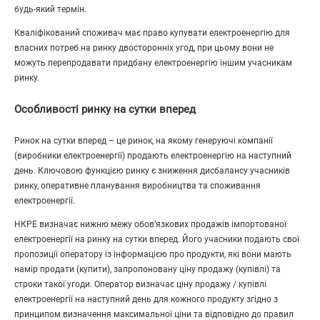
будь-який термін.
Кваліфікований споживач має право купувати електроенергію для
власних потреб на ринку двосторонніх угод, при цьому вони не
можуть перепродавати придбану електроенергію іншим учасникам
ринку.
Особливості ринку на сутки вперед
Ринок на сутки вперед – це ринок, на якому генеруючі компанії
(виробники електроенергії) продають електроенергію на наступний
день. Ключовою функцією ринку є зниження дисбалансу учасників
ринку, оперативне планування виробництва та споживання
електроенергії.
НКРЕ визначає нижню межу обов’язкових продажів імпортованої
електроенергії на ринку на сутки вперед. Його учасники подають свої
пропозиції оператору із інформацією про продукти, які вони мають
намір продати (купити), запропоновану ціну продажу (купівлі) та
строки такої угоди. Оператор визначає ціну продажу / купівлі
електроенергії на наступний день для кожного продукту згідно з
принципом визначення максимальної ціни та відповідно до правил