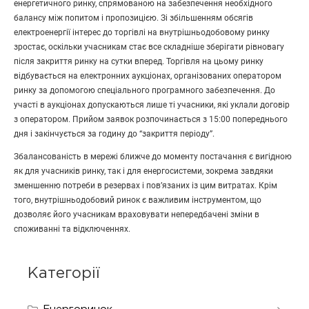
енергетичного ринку, спрямованою на забезпечення необхідного
балансу між попитом і пропозицією. Зі збільшенням обсягів
електроенергії інтерес до торгівлі на внутрішньодобовому ринку
зростає, оскільки учасникам стає все складніше зберігати рівновагу
після закриття ринку на сутки вперед. Торгівля на цьому ринку
відбувається на електронних аукціонах, організованих оператором
ринку за допомогою спеціального програмного забезпечення. До
участі в аукціонах допускаються лише ті учасники, які уклали договір
з оператором. Прийом заявок розпочинається з 15:00 попереднього
дня і закінчується за годину до “закриття періоду”.
Збалансованість в мережі ближче до моменту постачання є вигідною
як для учасників ринку, так і для енергосистеми, зокрема завдяки
зменшенню потреби в резервах і пов’язаних із цим витратах. Крім
того, внутрішньодобовий ринок є важливим інструментом, що
дозволяє його учасникам враховувати непередбачені зміни в
споживанні та відключеннях.
Категорії