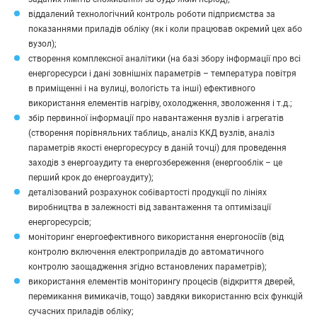
віддалений технологічний контроль роботи підприємства за
показаннями приладів обліку (як і коли працював окремий цех або
вузол);
створення комплексної аналітики (на базі збору інформації про всі
енергоресурси і дані зовнішніх параметрів – температура повітря
в приміщенні і на вулиці, вологість та інші) ефективного
використання елементів нагріву, охолодження, зволоження і т.д.;
збір первинної інформації про навантаження вузлів і агрегатів
(створення порівняльних таблиць, аналіз ККД вузлів, аналіз
параметрів якості енергоресурсу в даній точці) для проведення
заходів з енергоаудиту та енергозбереження (енергооблік – це
перший крок до енергоаудиту);
деталізований розрахунок собівартості продукції по лініях
виробництва в залежності від завантаження та оптимізації
енергоресурсів;
моніторинг енергоефективного використання енергоносіїв (від
контролю включення електроприладів до автоматичного
контролю заощадження згідно встановлених параметрів);
використання елементів моніторингу процесів (відкриття дверей,
перемикання вимикачів, тощо) завдяки використанню всіх функцій
сучасних приладів обліку;