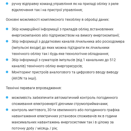
ручну відправку команд управління як на приладі обліку з реле
відключення так і на пристрої управління;
Основні можливості комплексного техобліку в обробці даних:
Збір комерційної інформації з приладів обліку, встановлених
енергокомпанією або підприємством на вимогу енергокомпанії;
Збір інформації з додаткових каналів лічильника або росходомера
(імпульсні входи) до яких можна під’єднати як лічильники
технічного обліку так і будь-яке технологічне обладнання;
Збір інформації з суматорів імпульсів (від 1 канальних до 512
каналів) технічного обліку енергоресурсів;
Моніторинг пристроїв аналогового та цифрового вводу виводу
(AKON та інші).
Технічні переваги впровадження:
можливiсть забезпечити автоматичний контроль погодинного
споживання електроенергії діючими струмоприймачами;
контроль миттєвого, 30-ти хвилинного або погодинного графіка
навантаження електричних установок споживачiв як в години
максимальних навантажень енергосистеми так і в цілому за
поточну добу / місяць / рік;