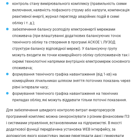
контроль стану вимірювального комплексу (правильність схеми
включення, наявність пофазного струму або напруги, компенсація
реактивної енергії, журнал перегляду аварійних подій в схемі
обліку і т. д.);
забезпечення балансу розподілу електроенергії мережами
споживача (при влаштуванні додаткових балансуючих точок
технічного обліку та створення в програмі АСКОЕ \ ЛУЗОД
структури балансу відповідної мережі). У балансуючу групу
можуть входити як точки комерційного обліку субспоживачів так і
окремі технологічні напрямки внутрішніх електромереж основного
споживача;
формування технічного графіка навантаження (від 1-хв) на
комерційних лічильниках шляхом зняття поточних показань через
рівні інтервали часу;
формування технічного графіка навантаження на технiчних
приладах обліку, які можуть віддавати тільки поточні показання.
Для забезпечення швидкого контролю витрат енергоресурсів
програмний комплекс можна синхронізувати з різним фінансовим ПЗ
і системами управління, встановленими на підприємстві. В якості
додаткової функції передбачена установка WEB інтерфейсу, за
допомогою якого користувач зможе переглядати дані і генерувати