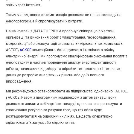
звіти через інтернет.
Таким чином, повна автоматизація дозволяє не тільки заощадити
енергоресурси, а й спрогнозувати їх витрати.
Наша компанія ДАТА ЕНЕРДЖИ пропонує співпрацю в частині
організації та виконання робіт з улаштування, переобладнання,
модернізації або експлуатації систем та вимірювальних комплексів
АСТОЕ\
АСКОЕ
комерційного, балансуючого і технічного обліку
електричної енергії. Ми пропонуємо кваліфіковане виконання послуг з
енергоаудиту в частині проведення аналізу енергоефективності
об’єкта, починаючи від збору та обробки технологічних і технічних
даних до розробки аналітичних рішень або до їх повного
впровадження.
Ми рекомендуємо встановлювати на підприємстві одночасно і АСТОЕ,
і АСКОЕ. Разом з програмним комплексом з автоматизації вони
дозволять знизити собівартість товару, і одночасно спрогнозувати
споживання ресурсів за рахунок того, що тех.облік буде
розташовуватися на виробничих лініях. Це дасть оперативно
здійснювати їх запуск або відключення.