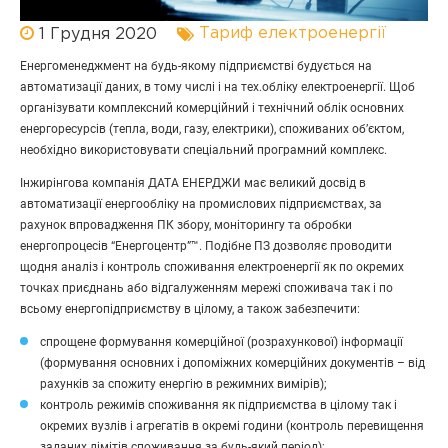
Тариф електроенергії
1 Грудня 2020
Енергоменеджмент на будь-якому підприємстві будується на
автоматизації даних, в тому числі і на тех.обліку електроенергії. Щоб
організувати комплексний комерційний і технічний облік основних
енергоресурсів (тепла, води, газу, електрики), споживаних об’єктом,
необхідно використовувати спеціальний програмний комплекс.
Інжирінгова компанія ДАТА ЕНЕРДЖИ має великий досвід в
автоматизації енергообліку на промислових підприємствах, за
рахунок впровадження ПК збору, моніторингу та обробки
енергопроцесів “Енергоцентр”™. Подібне ПЗ дозволяє проводити
щодня аналіз і контроль споживання електроенергії як по окремих
точках приєднань або відгалуженням мережі споживача так і по
всьому енергопідприємству в цілому, а також забезпечити:
спрощене формування комерційної (розрахункової) інформації
(формування основних і допоміжних комерційних документів – від
рахунків за спожиту енергію в режимних вимірів);
контроль режимів споживання як підприємства в цілому так і
окремих вузлів і агрегатів в окремі години (контроль перевищення
заданих лімітів споживання за будь-який період);