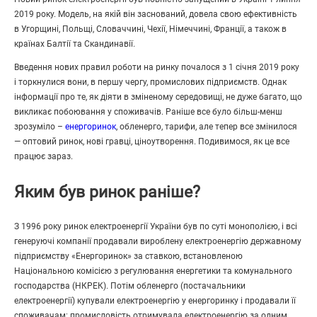
2019 року. Модель, на якій він заснований, довела свою ефективність
в Угорщині, Польщі, Словаччині, Чехії, Німеччині, Франції, а також в
країнах Балтії та Скандинавії.
Введення нових правил роботи на ринку почалося з 1 січня 2019 року
і торкнулися вони, в першу чергу, промислових підприємств. Однак
інформації про те, як діяти в зміненому середовищі, не дуже багато, що
викликає побоювання у споживачів. Раніше все було більш-менш
зрозуміло –
енергоринок
, обленерго, тарифи, але тепер все змінилося
— оптовий ринок, нові гравці, ціноутворення. Подивимося, як це все
працює зараз.
Яким був ринок раніше?
З 1996 року ринок електроенергії України був по суті монополією, і всі
генеруючі компанії продавали вироблену електроенергію державному
підприємству «Енергоринок» за ставкою, встановленою
Національною комісією з регулювання енергетики та комунального
господарства (НКРЕК). Потім обленерго (постачальники
електроенергії) купували електроенергію у енергоринку і продавали її
споживачам: промисловість отримувала електроенергію за одним