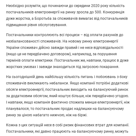
Необхідно розуміти, що починаючи до середини 2020 року кількість
постачальників електроенергії на ринку зросла до 500. Конкуренція
дуже жорстка, а Боротьба за споживачів вимагає від постачальників
підвищення рівня обслуговування.
Постачальники контролюють всі процеси – від оплати рахунків до
незбалансованості споживачів. На новому ринку електроенергії
України споживач дійсно завжди правий і не несе відповідальності
(якщо це не передбачено договором), наприклад, за порушення
термінів оплати електрики. Постачальник же, навпаки, працює в дуже
жорстких умовах і завжди знаходиться під загрозою покарання.
На сьогоднішній день найбільшу кількість питань і побоювань з боку
споживачів викликають небаланси. Якщо компанії потрібні додаткові
обсяги електроенергії, постачальник виходить на балансуючий ринок
за додатковим обсягом, який коштує більше, ніж передбачено угодою.
І навпаки, якщо компанія фактично спожила менше електроенергії, ніж
планувалося, то постачальник продає надлишки на балансуючому
ринку за ціною набагато нижчою, ніж на біржі.
Кожна з цих ситуацій несе в собі ризик фінансових втрат для компанії.
Постачальники, які давно працюють на балансуючому ринку, можуть