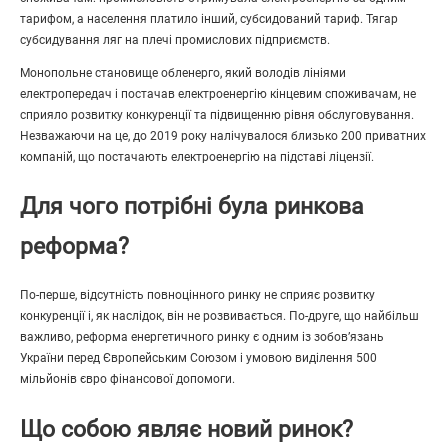
тарифом, а населення платило інший, субсидований тариф. Тягар
субсидування ляг на плечі промислових підприємств.
Монопольне становище обленерго, який володів лініями
електропередач і постачав електроенергію кінцевим споживачам, не
сприяло розвитку конкуренції та підвищенню рівня обслуговування.
Незважаючи на це, до 2019 року налічувалося близько 200 приватних
компаній, що постачають електроенергію на підставі ліцензії.
Для чого потрібні була ринкова
реформа?
По-перше, відсутність повноцінного ринку не сприяє розвитку
конкуренції і, як наслідок, він не розвивається. По-друге, що найбільш
важливо, реформа енергетичного ринку є одним із зобов’язань
України перед Європейським Союзом і умовою виділення 500
мільйонів євро фінансової допомоги.
Що собою являє новий ринок?