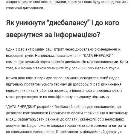
запропонувати свої лояльні умови, в рамках яких будуть продаватися
споживчі дисбаланси.
Як уникнути “дисбалансу” і до кого
звернутися за інформацією?
Один з варіантів мінімізації втрат через дисбалансів-зменшення їх
всередині групи. Наприклад, наша компанія “ДАТА ЕНЕРДЖИ”
компенсує великий відсоток своїх дисбалансів між споживачами. Крім
того, ми можемо також зменшити їх у зовнішньому балансі групи.
Кожен наш клієнт отримує персонального менеджера, який надає
підтримку протягом усього терміну дії договору. У разі виникнення
юридичних питань або при переході з іншого постачальника клієнт
може розраховувати на кваліфіковану юридичну підтримку.
“ДАТА ЕНЕРДЖИ” розробив Особистий кабінет для споживачів, що
дозволяє контролювати і коригувати обсяги споживання в поточному
місяці, завантажувати рахунки до оплати і скан-копії всiх необхідних
документів. Це допоможе швидко і ефективно контролювати витрати
на споживання електроенергії і забезпечить цілодобовий доступ до